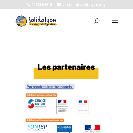
0478184915
contact@solidalyon.org