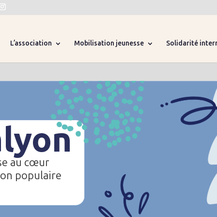
L’association
Mobilisation jeunesse
Solidarité inter
alyon
se au cœur
ion populaire