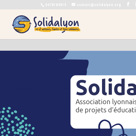
0478184915
contact@solidalyon.org
Solid
Association lyonnai
de projets d’éducat