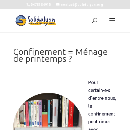
0478184915
contact@solidalyon.org
Confinement = Ménage
de printemps ?
Pour
certain·e·s
d’entre nous,
le
confinement
peut rimer
avec