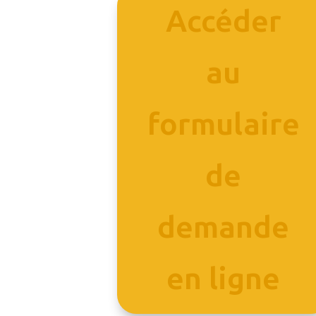
Accéder
au
formulaire
de
demande
en ligne